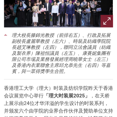
理大校長滕錦光教授（前排右五）、行政及拓展
副校長盧麗華教授（左六）、時裝及紡織學院院
長趙艾琳教授（左四），聯同立法會議員（紡織
及製衣界）陳祖恒議員（左五）、康賽妮集團有
限公司市場及業務發展經理周曉華女士（左三）
及香港內衣業聯會主席邱允恭先生（右四）等嘉
賓，與一眾得獎學生合照。
香港理工大学（理大）时装及纺织学院昨天于香港
会议展览中心举行
「理大时装展
2025
」
，在天桥
上展示由
24
位才华洋溢的学生设计的时装系列，
并颁发
六个由学院的业界合作伙伴及贊助单位支持