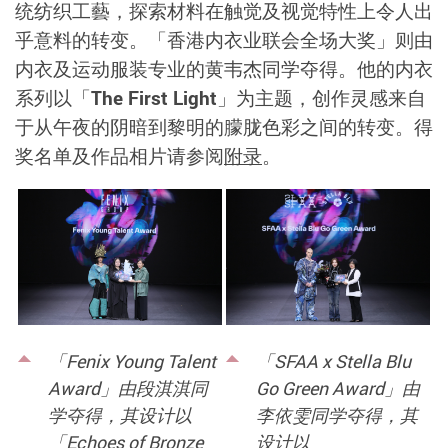
统纺织工藝，探索材料在触觉及视觉特性上
令人出
乎意料的转变。「香港内衣业联会全场大奖」则由
内衣及运动服装专业的黄韦杰同学夺得。
他
的内衣
系列以「
The First Light
」为主题，创作灵感来自
于从午夜的阴暗到黎明的朦胧色彩
之间的转
变。得
奖名单及作品相片请参阅
附录
。
「Fenix Young Talent
「SFAA x Stella Blu
Award」由段淇淇同
Go Green Award」由
学夺得，其设计以
李依雯同学夺得，其
「Echoes of Bronze
设计以