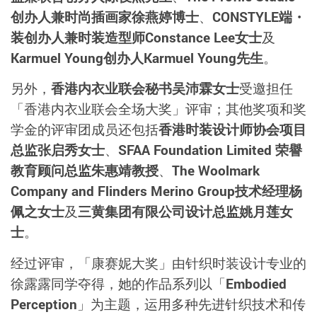
创办人兼时尚插画家徐燕婷博士
、
CONSTYLE
端・
装创办人兼时装造型师
Constance Lee
女士
及
Karmuel Young
创办人
Karmuel Young
先生
。
另外，
香港内衣业联会秘书吴沛霖女士
受邀担任
「香港内衣业联会全场大奖」评审；其他奖项和奖
学金的评审团成员还包括
香港时装设计师协会项目
总监张启秀女士
、
SFAA Foundation Limited
荣譽
教育顾问总监朱惠靖教授
、
The Woolmark
Company and Flinders Merino Group
技术经理杨
佩之女士
及
三黄集团有限公司设计总监姚月莲女
士
。
经过评审，「康赛妮大奖」由针织时装设计专业的
徐露露同学夺得，她的作品系列以「
Embodied
Perception
」为主题，运用多种先进针织技术和传