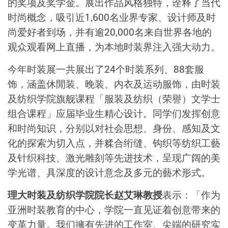
的奖项及奖学金
。展出作品风格独特，诠释了当代
时尚概念，吸引近
1,600
名业界专家、设计师及时
尚爱好者到场，并有逾
20,000
名来自世界各地的
观众观看网上直播，为本地时装界注入强大动力。
今年时装展一共展出了
24
个时装系列、
88
套服
饰，涵盖休閒装、晚装、内衣及运动服饰，由时装
及纺织学院旗舰课程「服装及纺织（荣譽）文学士
组合课程」应届毕业生精心设计。同学们发挥创意
和时尚知识，分别以对社会思想、身份、感知及文
化的探索为切入点，并糅合绗缝、钩织等纺织工藝
及针织科技、激光雕刻等先进技术，呈现广阔的美
学光谱、具深度的设计意念及多元的藝术形式。
理大时装及纺织学院院长赵艾琳教授
表示：「作为
亚洲时装教育的中心，学院一直见证着创意带来的
变革力量。我们擁有先进的工作室、尖端的研究实