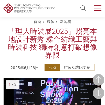
Open Si
Men
Start main content
首页
媒体
新闻稿
「理大時裝展2025」照亮本
地設計新秀 糅合紡織工藝與
時裝科技 獨特創意打破想像
界限
2025年6月26日
活动
时装及纺织学院
前一
1
/ 3
后一