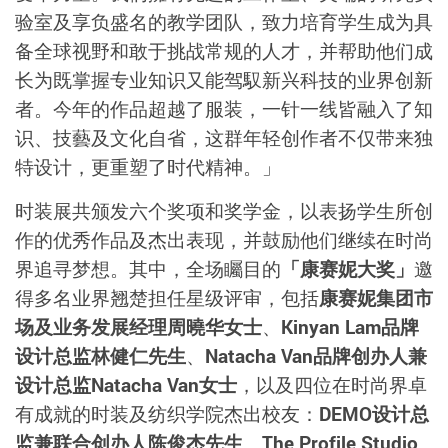
验室及享负盛名的教学团队，致力培育学生成为具
备全球视野和敢于挑战常规的人才，并帮助他们成
长为既掌握专业知识又能驾馭新兴科技的业界创新
者。今年的作品超越了服装，一针一线皆融入了知
识、技藝及文化自省，这群年轻创作者不仅带来独
特设计，更重塑了时代精神。」
时装展共颁发六个奖项和奖学金，以表扬学生所创
作的优秀作品及杰出表现，并鼓励他们继续在时尚
界追寻梦想。其中，全场矚目的
「康赛妮大奖」
邀
得多名业界翘楚担任星级评审，包括
康赛妮集团市
场及业务发展经理周曉华女士
、
Kinyan Lam
品牌
设计总监林健仁先生
、
Natacha Van
品牌创办人兼
设计总监
Natacha Van
女士
，以及四位在时尚界卓
有成就的时装及纺织学院杰出校友：
DEMO
设计总
监兼联合创办人陈俊杰先生
、
The Profile Studio