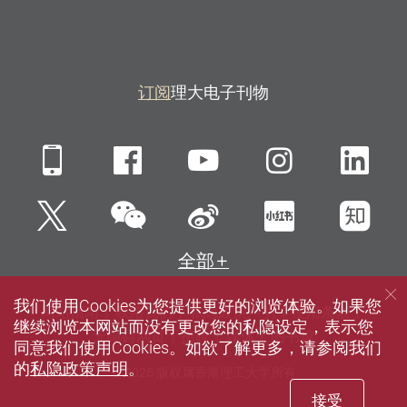
订阅
理大电子刊物
Mobile
Facebook
YouTube
Instagra
Li
微信
Twitter
新浪微博
小红书
知
全部
我们使用Cookies为您提供更好的浏览体验。如果您
网站指南
联络我们
私隐政策声明
使用条款
继续浏览本网站而没有更改您的私隐设定，表示您
无障碍网页
招聘
媒体
图书馆
同意我们使用Cookies。如欲了解更多，请参阅我们
的
私隐政策声明
。
© 2026 版权属香港理工大学所有
接受