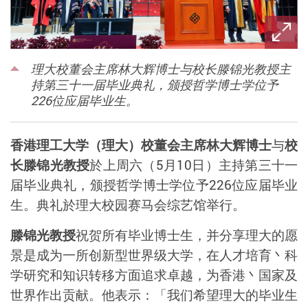
理大校董会主席林大辉博士与校长滕锦光教授主
持第三十一届毕业典礼，颁授哲学博士学位予
226位应届毕业生。
香港理工大学（理大）校董会主席林大辉博士
与
校
长滕锦光教授
於上周六（
5
月
10
日）主持第三十一
届毕业典礼，颁授哲学博士学位予
226
位应届毕业
生。典礼於理大校园赛马会综艺馆举行。
滕锦光教授
祝贺所有毕业博士生，并分享理大的愿
景是成为一所创新型世界级大学，在人才培育丶科
学研究和知识转移方面追求卓越，为香港丶国家及
世界作出贡献。他表示：「我们希望理大的毕业生