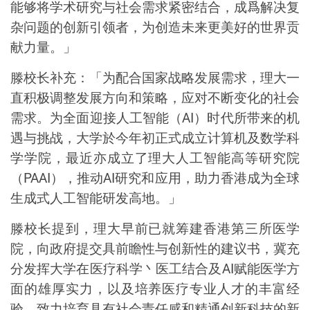
能够将学术研究与社会需求紧密结合，成爲解决复
杂问题的创新引领者，为创造未来更美好的世界贡
献力量。」
滕校长补充：「为配合国家战略发展需求，理大一
直积极调整发展方向和策略，应对不断变化的社会
需求。为全面迎接人工智能（
AI
）时代所带来的机
遇与挑战，大学於今年初正式成立计算机及数学科
学学院，最近亦成立了理大人工智能高等研究院
（
PAAI
），推动
AI
研究和应用，助力香港成为全球
生成式人工智能研发高地。」
滕校长提到，理大早前已就筹建香港第三所医学
院，向政府提交具前瞻性与创新性的建议书，冀充
分发挥大学在医疗科学丶医工结合及
AI
赋能医学方
面的雄厚实力，以及培养医疗专业人才的丰富经
验，致力培育具有社会责任感和精通创新科技的新