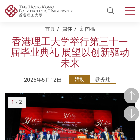
Open Si
Men
Start main content
首页
媒体
新闻稿
香港理工大学举行第三十一
届毕业典礼 展望以创新驱动
未来
2025年5月12日
活动
教务处
前一
1
/ 2
后一