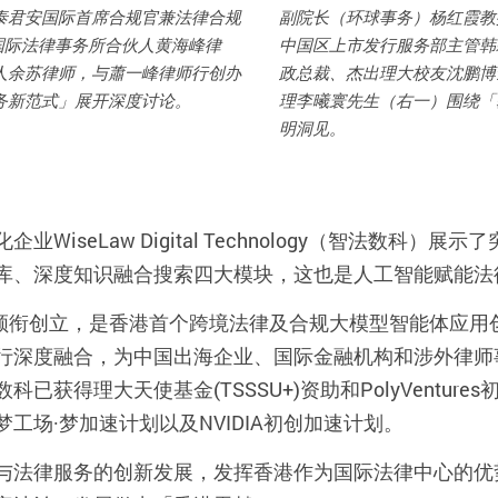
泰君安国际首席合规官兼法律合规
副院长（环球事务）杨红霞教
国际法律事务所合伙人黄海峰律
中国区上市发行服务部主管韩
人余苏律师，与蕭一峰律师行创办
政总裁、杰出理大校友沈鹏博
务新范式」展开深度讨论。
理李曦寰先生（右一）围绕「
明洞见。
化企业
WiseLaw Digital Technology
（智法数科）展示了
库、深度知识融合搜索四大模块，这也是人工智能赋能法
领衔创立，是香港首个跨境法律及合规大模型智能体应用
行深度融合，为中国出海企业、国际金融机构和涉外律师
数科已获得
理大天使基金
(TSSSU+)
资助和
P
olyVentures
梦工场
·
梦
加速计划以及
NVIDIA
初创加速计划。
与法律服务的创新发展，发挥香港作为国际法律中心的优