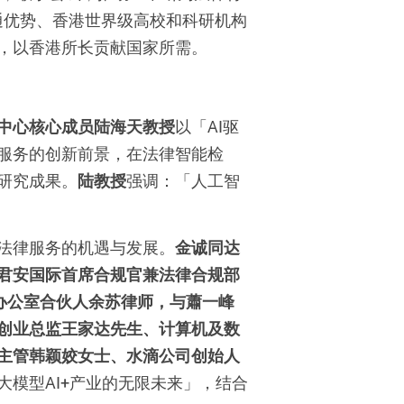
通优势、香港世界级高校和科研机构
，以香港所长贡献国家所需。
中心核心成员陆海天教授
以「
AI
驱
服务的创新前景，在法律智能检
研究成果。
陆教授
强调：「人工智
法律服务的机遇与发展。
金诚同达
君安国际首席合规官兼法律合规部
办公室合伙人余苏律师，与蕭一峰
创业总监王家达先生、计算机及数
主管韩颖姣女士、水滴公司创始人
大模型
AI+
产业的无限未来」，结合