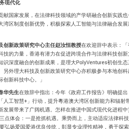
务现代化
贡献国家发展，在法律科技领域的产学研融合创新实践也
大湾区制度创新优势，积极探索人工智能与法律融合发展
及创新政策研究中心主任赵汝恒教授
在欢迎辞中表示：「
科技的力量，香港有潜力在促进跨境合作与法律科技创新
知识深度融合的创新成果，是理大
PolyVentures
初创生态
。另外理大科技及创新政策研究中心亦积极参与本地创科
际创新科技中心。」
春华先生
在致辞中指出：今年《政府工作报告》明确提出
「人工智慧
+
」行动，提升粵港澳大湾区创新能力和辐射
新发展带来了广阔机遇。怎样在推进中国式现代化进程中
三点体会：一是抢抓机遇。乘势而上，主动适应法律科技
要弘扬爱国爱港优良传统，彰显专业理性精神，勇于探索