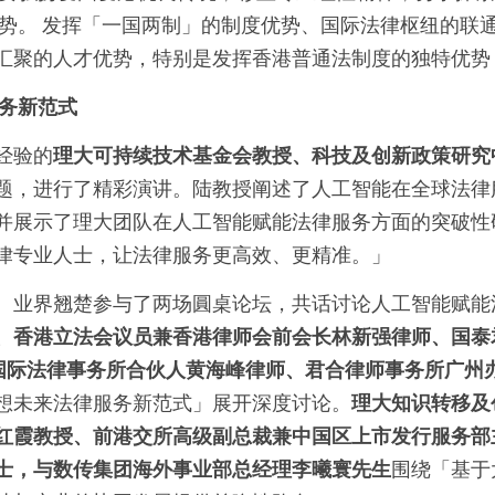
势。
发挥「一国两制」的制度优势、国际法律枢纽的联
汇聚的人才优势，特别是发挥香港普通法制度的独特优势
务新范式
经验的
理大可持续技术基金会教授、科技及创新政策研究
题，进行了精彩演讲。陆教授阐述了人工智能在全球法律
并展示了理大团队在人工智能赋能法律服务方面的突破性
律专业人士，让法律服务更高效、更精准。」
、业界
翘楚
参与了两场圓桌论坛，共话讨论人工智能赋能
、香港立法会议员兼香港律师会前会长林新强律师、国泰
国际法律事务所合伙人黄海峰律师、君合律师事务所广州
想未来法律服务新范式」展开深度讨论。
理大知识转移及
红霞教授、前港交所高级副总裁兼中国区上市发行服务部
士，与数传集团海外事业部总经理李曦寰先生
围绕「基于