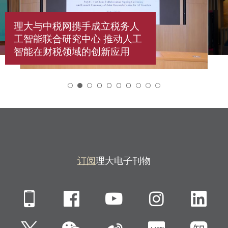
理大与中税网携手成立税务人
工智能联合研究中心 推动人工
智能在财税领域的创新应用
2
订阅
理大电子刊物
Mobile
Facebook
YouTube
Instagra
Li