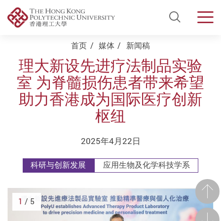
Open Si
Men
Start main content
首页
媒体
新闻稿
理大新设先进疗法制品实验
室 为脊髓损伤患者带来希望
助力香港成为国际医疗创新
枢纽
2025年4月22日
科研与创新发展
应用生物及化学科技学系
前一
1
/ 5