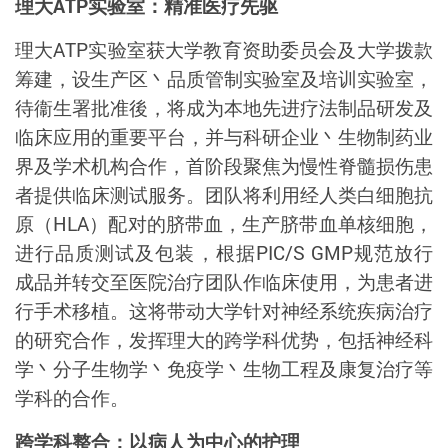
理大
ATP
实验室：精准医疗先驱
理大
ATP
实验室获大学教育资助委员会及大学拨款
筹建，设生产区丶品质管制实验室及培训实验室，
待衞生署批准後，将成为本地先进疗法制品研发及
临床应用的重要平台，并与科研企业丶生物制药业
界及学术机构合作，首阶段聚焦为慢性脊髓损伤患
者提供临床测试服务。团队将利用经人类白细胞抗
原（
HLA
）配对的脐带血，生产脐带血单核细胞，
进行品质测试及包装，根据
PIC/S GMP
规范
放行
成品并转交至医院治疗团队作临床使用，为患者进
行手术移植。这将带动大学针对神经系统疾病治疗
的研究合作，发挥理大的跨学科优势，包括神经科
学丶分子生物学丶免疫学丶生物工程及康复治疗等
学科的合作。
跨学科整合：以病人为中心的护理