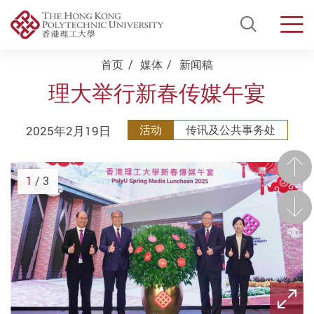
Open Si
Men
Start main content
首页
媒体
新闻稿
理大举行新春传媒午宴
2025年2月19日
活动
传讯及公共事务处
前一
1
/ 3
后一