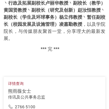
丶
行政及拓展副校长卢丽华教授
丶
副校长（教学）
黄国贤教授
丶
副校长（研究及创新）赵汝恒教授
丶
副校长（学生及环球事务）杨立伟教授
丶
暂任副校
长（校园发展及设施管理）凌嘉勤教授
，以及学院
院长，与传媒朋友聚首一堂，分享理大的最新发
展。
***
完
***
详情查询
熊雨薇女士
传讯及公共事务总监
2766 5100