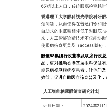
65
岁以上人口，传统眼底检查耗时
香港理工大学眼科视光学院科研眼
颈问题，从而使得在普通门诊和眼
自助式的眼底照相降低了对眼底拍
来，人工智能诊断技术不仅能
协助
使眼病筛查更
普及
（
accessible
）
眼镜
88
集团行政董事及联席行政总
品，更对推动香港基层眼科保健有
糖尿病视网膜病变患者，让他们及
效益，促进自助医疗筛查普及化，
人工智能糖尿眼筛查研究计划
计划日期：
2024
年
3
月
1