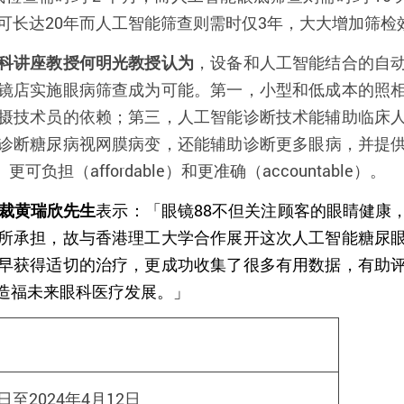
可长达
20
年而人工智能筛查则需时仅
3
年，大大增加筛检
科讲座教授何明光教授认为
，设备和人工智能结合的自
镜店实施眼病筛查成为可能。第一，小型和低成本的照
摄技术员的依赖；第三，人工智能诊断技术能辅助临床
诊断糖尿病视网膜病变，还能
辅助
诊断更多眼病，并提
、更可负担（
affordable
）和更准确（
accountable
）。
裁黄瑞欣先生
表示：「眼镜
88
不但关注顾客的眼睛健康
所承担，故与香港理工大学合作展开这次人工智能糖尿
早获得适切的治疗，更成功收集了很多有用数据，有助
造福未来眼科医疗发展。」
日至
2024
年
4
月
12
日