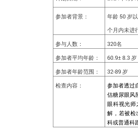
参加者背景：
年龄
50
岁
个月内未进
参与人数：
320
名
参加者平均年龄：
60.9± 8.3
岁
参加者年龄范围：
32-89
岁
检查内容：
参加者透过
估糖尿眼风
眼科视光师
解，若被检
科或普通科