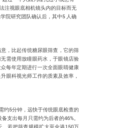
法注视眼底相机镜头内的目标而无
光学院研究团队确认后，其中
5
人确
满意，比起传统糖尿眼筛查，它的筛
们无需使用放瞳眼药水，于眼镜店验
大众每年定期进行一次全面眼睛健康
提升眼科视光师工作的质素及效率，
需约
5
分钟，远快于传统眼底检查的
设备支出每月只需约为后者的
46%
。
天。若把筛查规模扩大至全港
150
万