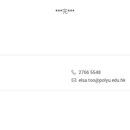
***完***
2766 5548
elsa.too@polyu.edu.hk