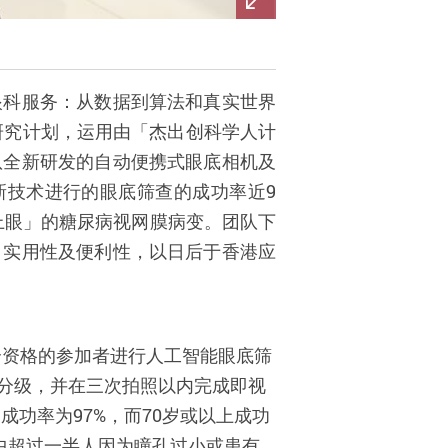
眼科服务：从数据到算法和真实世界
研究计划，运用由「杰出创科学人计
队全新研发的自动便携式眼底相机及
新技术进行的眼底筛查的成功率近9
尿上眼」的糖尿病视网膜病变。团队下
、实用性及便利性，以日后于香港应
合资格的参加者进行人工智能眼底
筛
分级，
并在三次拍照以内完成即视
岁成功率为
97%
，而
70
岁或以上成功
中超过一半人因为瞳孔过小或患有