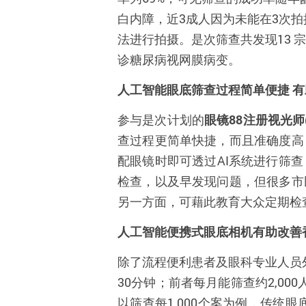
白内障，近
3
成人因为未能在
3
次拍
法进行拍摄。是次筛查共发现
13
宗
诊糖尿病视网膜病变。
人工智能眼底筛查过程简单便捷
有
参与是次计划的
眼镜
88
注册视光师
查过程更简单快捷，而且准确度高
配眼镜时即可透过
AI
系统进行筛查
检查，以及早发现问题，但很多市
另一方面，可藉此教育大众定期检
人工智能便携式眼底相机有助改善
除了流程便利患者及眼科专业人员
30
分钟；前者每月能筛查约
2,000
以筛查每
1,000
个案为例，传统眼