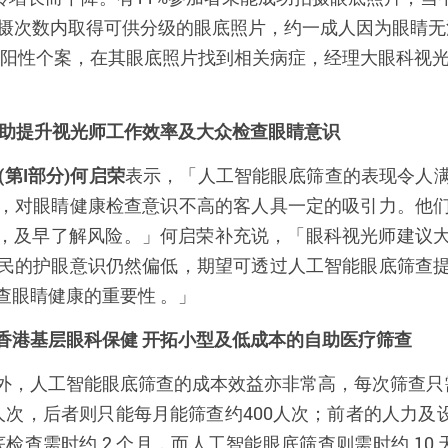
摄次数内取得可供分级的眼底照片，约一成人因为眼睛无
阳性个案，在其眼底照片找到相关病症，经理大眼科视
助提升视光师工作效率及大众检查眼睛意识
(
第
I
部分
)
何启荣
表示，「人工智能眼底筛查的表现令人
，对眼睛健康检查意识不高的客人具一定的吸引力。他
，及早了解风险
。」何启荣补充说，
「
眼科视光师建议
民的护眼意识仍然偏低，期望可透过人工智能眼底筛查
查眼睛健康的重要性
。」
香港基层眼科保健
开拓小型及低成本的自助医疗筛查
外，人工智能眼底筛查的成本效益亦非常高，每次筛查只
人次，后者则只能每月能筛查约
400
人次；前者的人力及
底检查需时约
2
个月，而人工智能眼底
筛
查则需时约
10