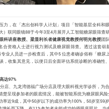
压力，在「杰出创科学人计划」项目「智能基层全科和
大）联同眼镜88于今年3至4月展开人工智能糖尿眼筛查
眼科讲座教授、梁显利长者健康视觉教授何明光教授
团
0名合资格人士进行视力测试及糖尿眼筛查。透过这套崭
眼科专业人员进一步检查后，其中5 位患者确诊俗称「糖
谈，收集其意见，以便日后全面评估系统诊断的准确性
高达
97%
分店、九龙湾德福广场分店及理大眼科视光学诊所，为
清楚呈现参加者的眼底情况，能被智能系统为糖尿眼风险
功率近
9
成，其中
50
岁以下的成功率为
100%
，
50
岁至
59
龄增长而下降。有
11%
参加者未能成功拍摄眼底照片，当