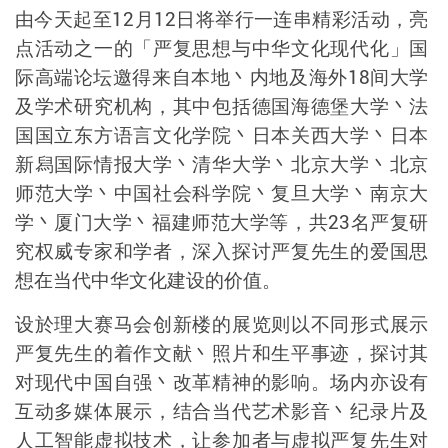
由今天起至
12
月
12
日将举行一连串精彩活动，
亮
点活动之一的「严复思想与中华文化现代化」国
际高端论坛邀得来自本地丶内地及海外
18
间大学
及学术研究机构，其中包括德国海德堡大学丶法
国国立东方语言文化学院丶日本关西大学丶日本
新舄国际情报大学丶清华大学丶北京大学丶北京
师范大学丶中国社会科学院丶复旦大学丶南京大
学丶厦门大学丶福建师范大学等，共
23
名严复研
究权威专家和学者，深入探讨严复先生的爱国思
想在当代中华文化建设的价值。
设於理大赛马会创新楼的展览则以不同形式展示
严复先生的着作文献丶照片和生平事迹，探讨其
对现代中国自强丶改革精神的影响。场内亦设有
互动多媒体展示，结合当代艺术影音丶纪录片及
人工智能虚拟技术，让参加者与虚拟严复先生对