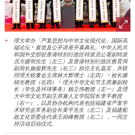
理大举办「严复思想与中华文化现代化」国际高
端论坛丶展览及公开讲座开幕典礼。中华人民共
和国外交部驻香港特别行政区特派员公署副特派
员方建明先生（左三）及香港特别行政区教育局
副局长施俊辉先生（右三）担任主礼嘉宾，并联
同理大校董会主席林大辉博士（左四）丶校长滕
锦光教授（右四）丶理大中华文化节主席兼副校
长（学生及环球事务）杨立伟教授（左一）及理
大中华文化节副主席兼人文学院院长李平教授
（右一），以及协办机构代表包括福建省严复学
术研究会常务副会长黄平先生（左二）及福建船
政文化管委会代表王岗峰教授（右二），一同主
持活动启动仪式。