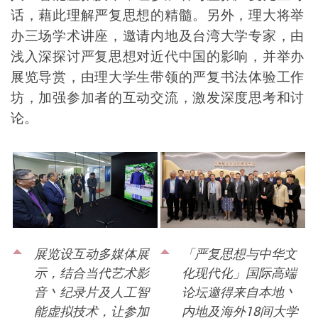
话，藉此理解严复思想的精髓。另外，理大将举
办三场学术讲座，邀请内地及台湾大学专家，由
浅入深探讨严复思想对近代中国的影响，并举办
展览导赏，由理大学生带领的严复书法体验工作
坊，加强参加者的互动交流，激发深度思考和讨
论。
展览设互动多媒体展
「严复思想与中华文
示，结合当代艺术影
化现代化」国际高端
音丶纪录片及人工智
论坛邀得来自本地丶
能虚拟技术，让参加
内地及海外18间大学