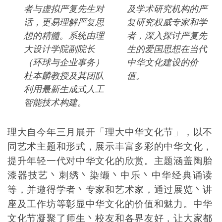
者与虚拟严复先生对
及学术研究机构的严
话，更易理解严复思
复研究权威专家和学
想的精髓。系统由理
者，深入探讨严复先
大设计学院副院长
生的爱国思想在当代
（环球与企业事务）
中华文化建设的价
杜本麟教授及其团队
值。
利用最新生成式人工
智能技术构建。
理大自今年三月展开「理大中华文化节」，以不
同艺术主题和形式，展示丰富多彩的中华文化，
提升年轻一代对中华文化的欣赏。主题涵盖陶胎
漆器技艺丶刺绣丶染缬丶中乐丶中华经典诵读
等，并邀得学者丶专家和艺术家，通过展览丶讲
座及工作坊等彰显中华文化的价值和魅力。中华
文化节凝聚了师生丶校友和各界友好，让大家都