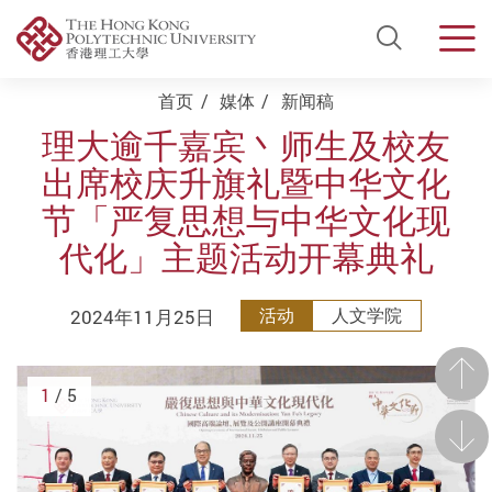
Open Si
Men
Start main content
首页
媒体
新闻稿
理大逾千嘉宾丶师生及校友
出席校庆升旗礼暨中华文化
节「严复思想与中华文化现
代化」主题活动开幕典礼
2024年11月25日
活动
人文学院
前一
1
/ 5
后一