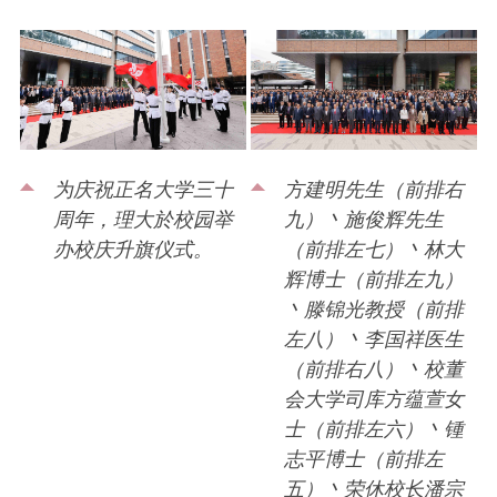
为庆祝正名大学三十
方建明先生（前排右
周年，理大於校园举
九）丶施俊辉先生
办校庆升旗仪式。
（前排左七）丶林大
辉博士（前排左九）
丶滕锦光教授（前排
左八）丶李国祥医生
（前排右八）丶校董
会大学司库方蕴萱女
士（前排左六）丶锺
志平博士（前排左
五）丶荣休校长潘宗