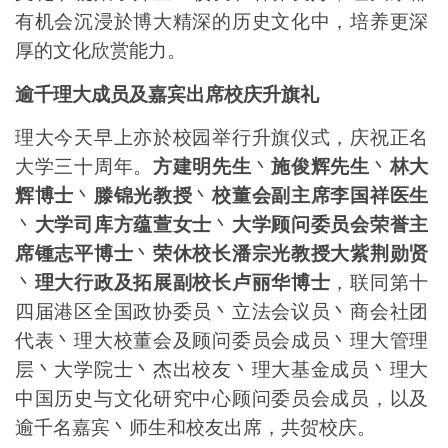
有机会沉浸於博大精深的历史文化中，培养更深
厚的文化欣赏能力。
逾千理大成员及嘉宾出席校庆升旗礼
理大今天早上亦於校园举行升旗仪式，庆祝正名
大学三十周年。
方建明先生
丶
施俊辉先生
丶
林大
辉博士
丶
滕锦光教授
丶
校董会副主席李国祥医生
丶
大学司库方蕴萱女士
丶
大学顾问委员会荣誉主
席锺志平博士
丶
荣休校长潘宗光教授大紫荆勋贤
丶
理大行政及拓展副校长卢丽华博士
，联同第十
四届港区全国政协委员丶立法会议员丶商会社团
代表丶理大校董会及顾问委员会成员丶理大管理
层丶大学院士丶杰出校友丶理大基金成员丶理大
中国历史与文化研究中心顾问委员会成员，以及
逾千名嘉宾丶师生和校友出席，共贺校庆。