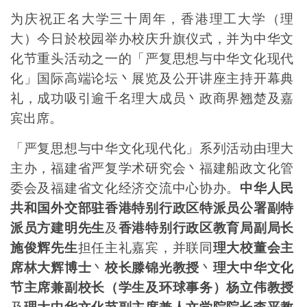
为庆祝正名大学三十周年，香港理工大学（理
大）今日於校园举办校庆升旗仪式，并为中华文
化节重头活动之一的「严复思想与中华文化现代
化」国际高端论坛丶展览及公开讲座主持开幕典
礼，成功吸引逾千名理大成员丶政商界翘楚及嘉
宾出席。
「严复思想与中华文化现代化」系列
活动由理大
主办，福建省严复学术研究会丶福建船政文化管
委会及福建省文化经济交流中心协办。
中华人民
共和国外交部驻香港特别行政区特派员公署副特
派员方建明先生
及
香港特别行政区教育局副局长
施俊辉先生
担任主礼嘉宾，并联同
理大校董会主
席林大辉博士
丶
校长滕锦光教授
丶
理大中华文化
节主席兼副校长（学生及环球事务）杨立伟教授
及
理大中华文化节副主席兼人文学院院长李平教