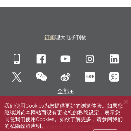
订阅
理大电子刊物
Mobile
Facebook
YouTube
Instagra
Li
微信
Twitter
新浪微博
小红书
知
全部
我们使用Cookies为您提供更好的浏览体验。如果您
网站指南
联络我们
私隐政策声明
使用条款
继续浏览本网站而没有更改您的私隐设定，表示您
无障碍网页
招聘
媒体
图书馆
同意我们使用Cookies。如欲了解更多，请参阅我们
的
私隐政策声明
。
© 2026 版权属香港理工大学所有