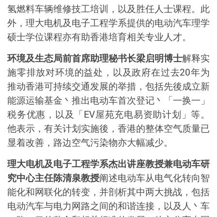
氢燃料车辆维修技工培训，以及胜任人士课程。此
外，理大电机及电子工程学系提供的电动汽车理学
硕士学位课程亦有助香港培育相关专业人才。
环境及生态局前首席助理秘书长梁启明博士
解释实
施零排放对环境的益处，以及政府在过去
20
年为
推动香港可持续交通发展的举措，包括先後成立新
能源运输基金丶推出电动车首次登记丶「一换一」
税务优惠，以及「
EV
屋苑充电易资助计划」等。
他表示，有关计划实施後，香港的整体空气质量已
显着改善，路边空气污染物亦大幅减少。
理大电机及电子工程学系杰出讲座教授兼电动车研
究中心主任陈清泉教授
阐述电动车从电气化转向智
能化和网联化的转变，并剖析其中两大挑战，包括
电动汽车与电力网路之间的和谐连接，以及人丶车