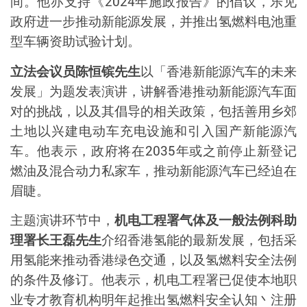
间。他亦支持《
2024
年施政报告》的倡议，乐见
政府进一步推动新能源发展，并推出氢燃料电池重
型车辆资助试验计划。
立法会议员陈恒镔先生
以「香港新能源汽车的未来
发展」为题发表演讲，讲解香港推动新能源汽车面
对的挑战，以及其倡导的相关政策，包括善用乡郊
土地以兴建电动车充电设施和引入国产新能源汽
车。他表示，政府将在
2035
年或之前停止新登记
燃油及混合动力私家车，推动新能源汽车已经迫在
眉睫。
主题演讲环节中，
机电工程署气体及一般法例科助
理署长王磊先生
介绍香港氢能的最新发展，包括采
用氢能来推动香港绿色交通，以及氢燃料安全法例
的条件及修订。他表示，机电工程署已促使本地职
业专才教育机构明年起推出氢燃料安全认知丶注册