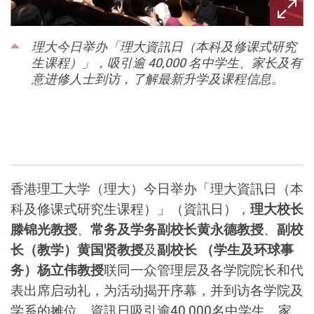
理大今日举办「理大資訊日（本科及修课式研究
生课程）」，吸引逾 40,000 名中学生、家长及有
意进修人士到访，了解最新升学及课程信息。
香港理工大学（理大）今日举办「理大
資訊日
（本
科及修课式研究生课程）」（
資訊日
），
理大校长
滕锦光教授
、
常务及学务副校长黄永德教授
、
副校
长（教学）黄国贤教授
及
副校长 （学生及环球事
务）杨立伟教授
联同一众管理层及各学院院长和代
表出席启动礼，为活动揭开序幕，并到访各学院及
学系的摊位。
資訊日
吸引逾40,000名中学生、家