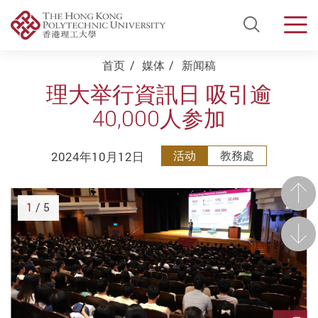
Open Si
Men
Start main content
首页
媒体
新闻稿
理大举行資訊日 吸引逾
40,000人参加
2024年10月12日
活动
教務處
前一
1
/ 5
后一