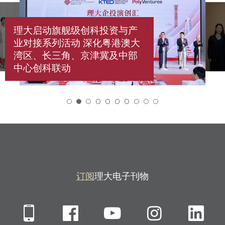
理大启动旗舰级创科投资与产
业对接系列活动 深化粤港澳大
湾区、长三角、京津冀及中部
中心创科联动
2
订阅
理大电子刊物
Mobile
Facebook
YouTube
Instagra
Li