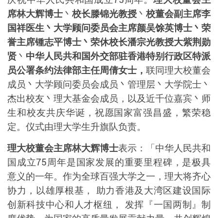
席林大辉博士
丶
校长滕锦光教授
丶
校董会副主席李
国祥医生丶大学顾问委员会主席颜吴馀英博士丶
荣
誉主席锺志平博士
丶
荣休校长潘宗光教授大紫荆勋
贤
丶
中华人民共和国外交部驻香港特别行政区特派
员公署条约法律部主任周倩女士，
联同理大
校董会
成员丶大学顾问委员会成员丶管理层丶大学院士丶
杰出校友丶理大基金会成员，以及
近千位
嘉宾丶师
生和校友
共庆华诞，祝愿国家富强昌盛，繁荣稳
定。仪式由理大学生升旗队负责。
理大校董会主席林大辉博士
表示：「中
华
人民共和
国成立
75
周年是国家发展的重要里程碑，
是极具
意义的一年。作为全球百强大学之一，理大将齐心
协力，以雄厚根基，
助力香港及大湾区建设国际
创新科技中心和人才枢纽，
发挥『一国两制』制