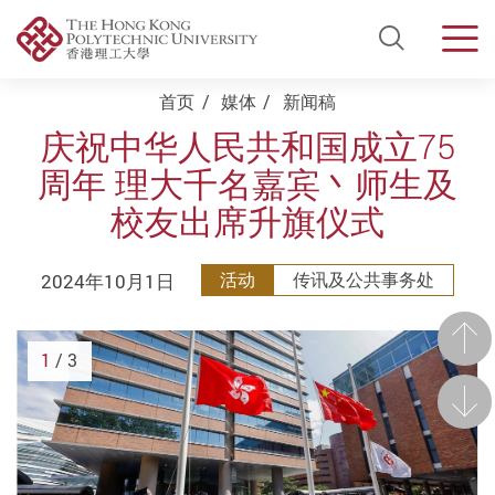
Open Si
Men
Start main content
首页
媒体
新闻稿
庆祝中华人民共和国成立75
周年 理大千名嘉宾丶师生及
校友出席升旗仪式
2024年10月1日
活动
传讯及公共事务处
前一
1
/ 3
后一