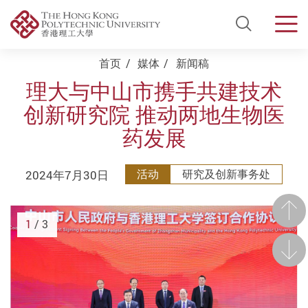
Open Si
Men
Start main content
首页
媒体
新闻稿
理大与中山市携手共建技术
创新研究院 推动两地生物医
药发展
2024年7月30日
活动
研究及创新事务处
前一
1
/ 3
后一