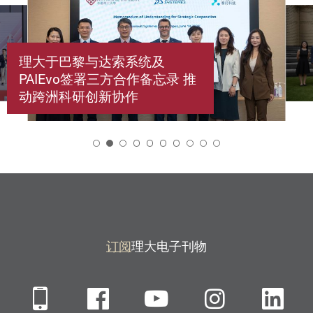
理大于巴黎与达索系统及
PAIEvo签署三方合作备忘录 推
动跨洲科研创新协作
2
订阅
理大电子刊物
Mobile
Facebook
YouTube
Instagra
Li