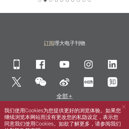
2
订阅
理大电子刊物
Mobile
Facebook
YouTube
Instagra
Li
微信
Twitter
新浪微博
小红书
知
全部
我们使用Cookies为您提供更好的浏览体验。如果您
网站指南
联络我们
私隐政策声明
使用条款
继续浏览本网站而没有更改您的私隐设定，表示您
无障碍网页
招聘
媒体
图书馆
同意我们使用Cookies。如欲了解更多，请参阅我们