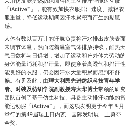
采用仿皮肤抗热纺织面料的主动排汗智能运动服
「iActive™」，能有效加快衣服排汗速度、减轻衣
服重量，降低运动期间因汗水累积而产生的黏腻
感。
人体有数以百万计的汗腺负责将汗水排出皮肤表面
来调节体温，然而随着温室气体排放持续，酷热天
气日数将与日俱增，增加了运动和户外体力劳动的
身体能量消耗和排汗量。即使穿着高透气和排汗性
能良好的衣服，仍会因汗水大量积累而感到不舒
畅。有见及此，由
理大利民先进纺织科技青年学
者、时装及纺织学院副教授寿大华博士
带领的研究
团队首创了基于仿生科技、具备主动排汗功能的智
能运动服「iActive™」，而这项发明更于今年四月
举行的第49届瑞士日内瓦「国际发明展」上勇夺
金奖。