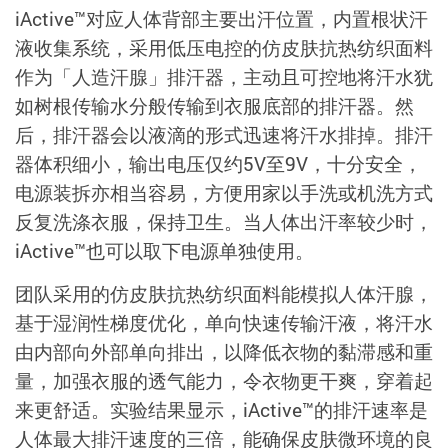
iActive™对应人体背部主要出汗位置，内置根状汗
液收集系统，采用低压电控的仿皮肤抗热纺织面料
作为「人造汗腺」排汗器，主动且可控地将汗水犹
如树根传输水分般传输到衣服底部的排汗器。然
后，排汗器会以液滴的形式迅速将汗水排掉。排汗
器体积细小，输出电压仅约5V至9V，十分安全，
电源装拆亦相当容易，方便用家以手洗或机洗方式
反复洗涤衣服，保持卫生。当人体出汗率较少时，
iActive™也可以取下电源单独使用。
团队采用的仿皮肤抗热纺织面料能模拟人体汗腺，
基于湿润性梯度优化，单向快速传输汗液，将汗水
由内部向外部单向排出，以降低衣物的黏滞感和重
量，加强衣服的透气能力，令衣物更干爽，穿着起
来更舒适。实验结果显示，iActive™的排汗速率是
人体最大排汗速度的三倍，能确保皮肤微环境的良