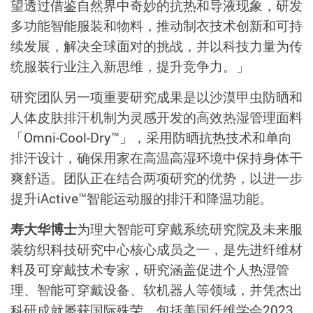
望透过借鉴自然界中奇妙的抗热和导液现象，研发
多功能智能服装和物料，推动制衣技术创新和可持
续发展，解决全球面对的挑战，并以科技力量为传
统服装行业注入新思维，提升竞争力。」
研究团队另一项重要研究成果是以沙漠甲虫防晒和
人体皮肤排汗机制为灵感开发的高效热湿管理面料
「Omni-Cool-Dry™」，采用防晒抗热技术和单向
排汗设计，确保用家在高温高湿环境中保持身体干
爽舒适。团队正在结合两项研究的优势，以进一步
提升iActive™智能运动服的排汗和降温功能。
寿大华博士
为理大智能可穿戴系统研究院及未来服
装纺织科技研究中心核心成员之一，是先进纤维材
料及可穿戴技术专家，研究涵盖促进个人热湿管
理、智能可穿戴设备、软机器人等领域，并凭杰出
科研成就屡获国际殊荣，包括美国纤维学会2023