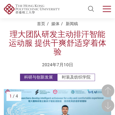
Open Si
Men
Start main content
首页
媒体
新闻稿
理大团队研发主动排汗智能
运动服 提供干爽舒适穿着体
验
2024年7月10日
科研与创新发展
时装及纺织学院
前一
1
/ 4
后一