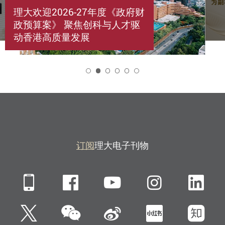
理大欢迎2026-27年度《政府财
政预算案》 聚焦创科与人才驱
动香港高质量发展
2
订阅
理大电子刊物
Mobile
Facebook
YouTube
Instagra
Li
微信
Twitter
新浪微博
小红书
知