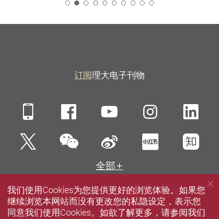
2
订阅
理大电子刊物
Mobile
Facebook
YouTube
Instagra
Li
微信
Twitter
新浪微博
小红书
知
全部
我们使用Cookies为您提供更好的浏览体验。如果您
网站指南
联络我们
私隐政策声明
使用条款
继续浏览本网站而没有更改您的私隐设定，表示您
无障碍网页
招聘
媒体
图书馆
同意我们使用Cookies。如欲了解更多，请参阅我们