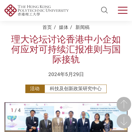
Open Si
Men
Start main content
首页
媒体
新闻稿
理大论坛讨论香港中小企如
何应对可持续汇报准则与国
际接轨
2024年5月29日
活动
科技及创新政策研究中心
前一
1
/ 4
后一