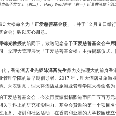
陈子君女士（右二）、Harry Wind先生（右一）以及香港柏宁
BC 大楼命名为
「正爱慈善基金楼」
，并于 12 月 8 
基金会）致以衷心谢意。
滕锦光教授
的陪同下，致送纪念品予
正爱慈善基金会主席
同一众理大管理层为「正爱慈善基金楼」主持揭幕仪式。
 年代，香港酒店业先驱
陈泽富先生
鼎力支持理大的前身香
管理学院的最早期倡导者。2017 年，理大酒店及旅游
越。为表谢意，理大将酒店及旅游业管理学院大楼命名为
的正爱慈善基金会，今次再度慷慨捐贈港币四千五百万元
相关学科上的研究和影响力。基金会贊助的第一个项目名
过服务、培训和社区活动，在香港和亚洲的大学校园建立