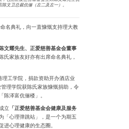
酒店陈文卫总裁伉俪（左二及左一）。
日举行命名典礼，向一直慷慨支持理大教
陈文耀先生、正爱慈善基金会董事
陈氏家族友好亦有出席命名典礼，
港理工学院，捐款资助开办酒店业
业管理学院获陈氏家族慷慨捐助，令
「陈泽富伉俪楼」。
成立
「正爱慈善基金会健康及服务
为「心理弹跳站」，是一个为期五
促进心理健康的生态圈。