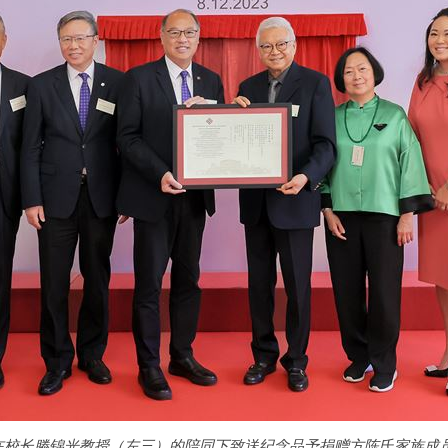
在校长滕锦光教授（左三）的陪同下致送纪念品予捐赠方陈氏家族成