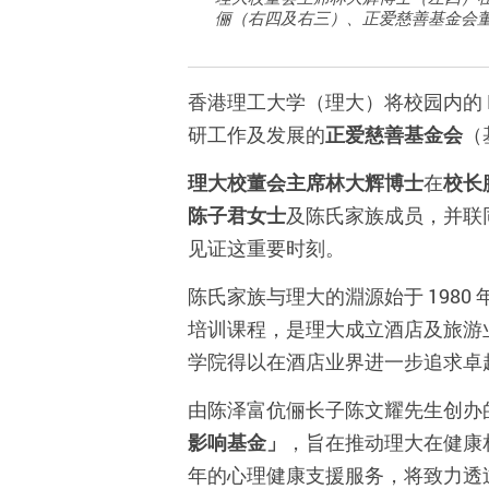
俪（右四及右三）、正爱慈善基金会董事
香港理工大学（理大）将校园内的 
研工作及发展的
正爱慈善基金会
（
理大校董会主席林大辉博士
在
校长
陈子君女士
及陈氏家族成员，并联
见证这重要时刻。
陈氏家族与理大的淵源始于 1980
培训课程，是理大成立酒店及旅游业
学院得以在酒店业界进一步追求卓
由陈泽富伉俪长子陈文耀先生创办
影响基金」
，旨在推动理大在健康
年的心理健康支援服务，将致力透