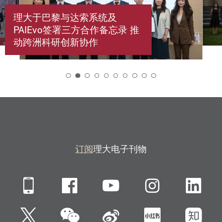
理大于巴黎与达索系统及
PAIEvo签署三方合作备忘录 推
动跨洲科研创新协作
2
订阅
理大电子刊物
Mobile
Facebook
YouTube
Instagra
Li
微信
Twitter
新浪微博
小红书
知