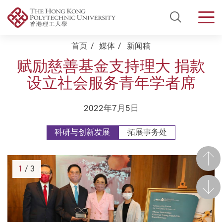
Open Si
Men
Start main content
首页
媒体
新闻稿
赋励慈善基金支持理大 捐款
设立社会服务青年学者席
2022年7月5日
科研与创新发展
拓展事务处
前一
1
/ 3
后一