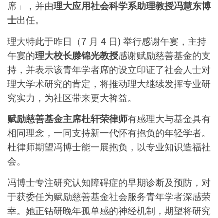
席」，并由
理大应用社会科学系助理教授冯慧东博
士
出任。
理大特此于昨日（7 月 4 日) 举行感谢午宴，主持
午宴的
理大校长滕锦光教授
感谢赋励慈善基金的支
持，并表示该青年学者席的设立印证了社会人士对
理大学术研究的肯定，将推动理大继续发挥专业研
究实力，为社区带来更大裨益。
赋励慈善基金主席杜轩荣律师
有感理大与基金具有
相同理念，一同支持新一代怀有抱负的年轻学者。
杜律师期望冯博士能一展抱负，以专业知识造福社
会。
冯博士专注研究认知障碍症的早期诊断及预防，对
于获委任为赋励慈善基金社会服务青年学者深感荣
幸。她正钻研晚年孤单感的神经机制，期望将研究