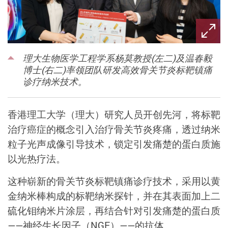
理大生物医学工程学系杨莫教授(左二)及温春毅
博士(右二)率领团队研发高效骨关节炎标靶镇痛
诊疗纳米技术。
香港理工大学（理大）研究人员开创先河，将标靶
治疗癌症的概念引入治疗骨关节炎疼痛，透过纳米
粒子光声成像引导技术，锁定引发痛楚的蛋白质施
以光热疗法。
这种崭新的骨关节炎标靶镇痛诊疗技术，采用以黄
金纳米棒构成的标靶纳米探针，并在其表面加上二
硫化钼纳米片涂层，再结合针对引发痛楚的蛋白质
——神经生长因子（NGF）——的抗体。