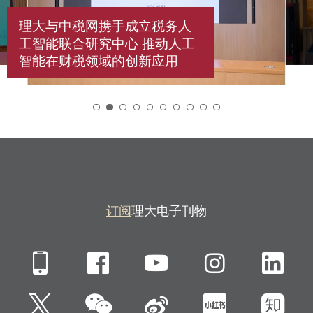
理大与中税网携手成立税务人
工智能联合研究中心 推动人工
智能在财税领域的创新应用
2
订阅
理大电子刊物
Mobile
Facebook
YouTube
Instagra
Li
微信
Twitter
新浪微博
小红书
知