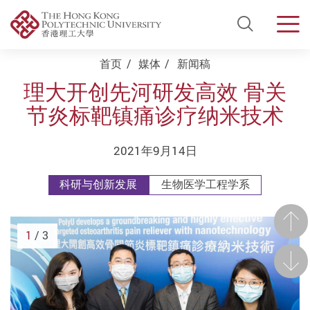
Open Si
Men
Start main content
首页
媒体
新闻稿
理大开创先河研发高效 骨关
节炎标靶镇痛诊疗纳米技术
2021年9月14日
科研与创新发展
生物医学工程学系
前一
1
/ 3
后一