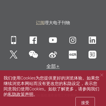
订阅
理大电子刊物
Mobile
Facebook
YouTube
Instagra
Li
微信
Twitter
新浪微博
小红书
知
全部
我们使用Cookies为您提供更好的浏览体验。如果您
网站指南
联络我们
私隐政策声明
使用条款
继续浏览本网站而没有更改您的私隐设定，表示您
无障碍网页
招聘
媒体
图书馆
同意我们使用Cookies。如欲了解更多，请参阅我们
的
私隐政策声明
。
© 2026 版权属香港理工大学所有
接受