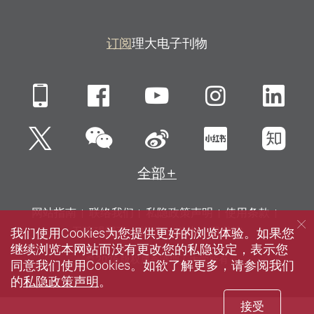
订阅
理大电子刊物
Mobile
Facebook
YouTube
Instagra
Li
微信
Twitter
新浪微博
小红书
知
全部
网站指南
联络我们
私隐政策声明
使用条款
我们使用Cookies为您提供更好的浏览体验。如果您
无障碍网页
招聘
媒体
图书馆
继续浏览本网站而没有更改您的私隐设定，表示您
© 2026 版权属香港理工大学所有
同意我们使用Cookies。如欲了解更多，请参阅我们
的
私隐政策声明
。
接受