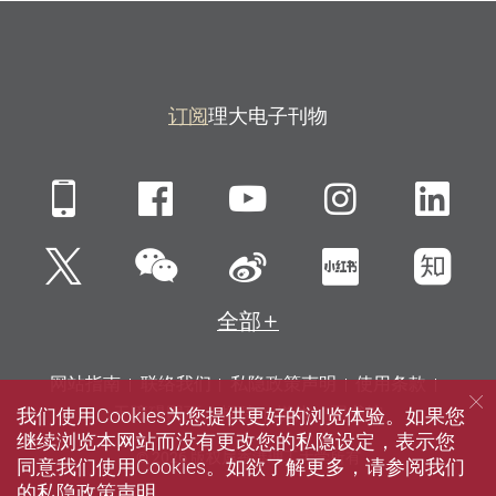
订阅
理大电子刊物
Mobile
Facebook
YouTube
Instagra
Li
微信
Twitter
新浪微博
小红书
知
全部
网站指南
联络我们
私隐政策声明
使用条款
我们使用Cookies为您提供更好的浏览体验。如果您
无障碍网页
招聘
媒体
图书馆
继续浏览本网站而没有更改您的私隐设定，表示您
© 2026 版权属香港理工大学所有
同意我们使用Cookies。如欲了解更多，请参阅我们
的
私隐政策声明
。