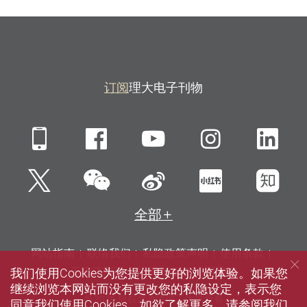
订阅
理大电子刊物
Mobile
Facebook
YouTube
Instagra
Li
微信
Twitter
新浪微博
小红书
知
全部
网站指南
联络我们
私隐政策声明
使用条款
我们使用Cookies为您提供更好的浏览体验。如果您
无障碍网页
招聘
媒体
图书馆
继续浏览本网站而没有更改您的私隐设定，表示您
© 2026 版权属香港理工大学所有
同意我们使用Cookies。如欲了解更多，请参阅我们