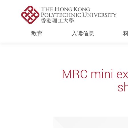
教育
入读信息
Start main content
MRC mini exh
s