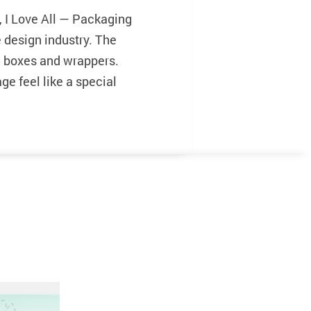
I Love All — Packaging
design industry. The
ng boxes and wrappers.
e feel like a special