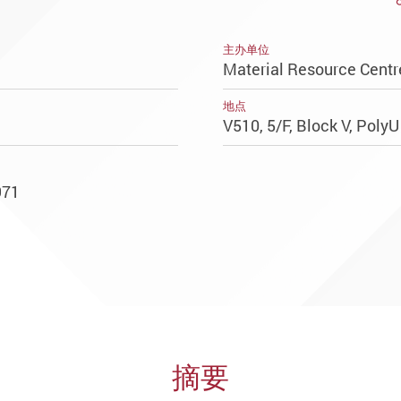
主办单位
Material Resource Centr
地点
V510, 5/F, Block V, Poly
971
摘要