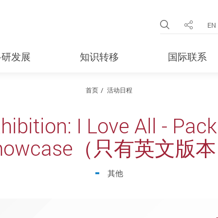
Open Site 
EN
分享
科研发展
知识转移
国际联系
首页
活动日程
ibition: I Love All - Pac
howcase（只有英文版
其他