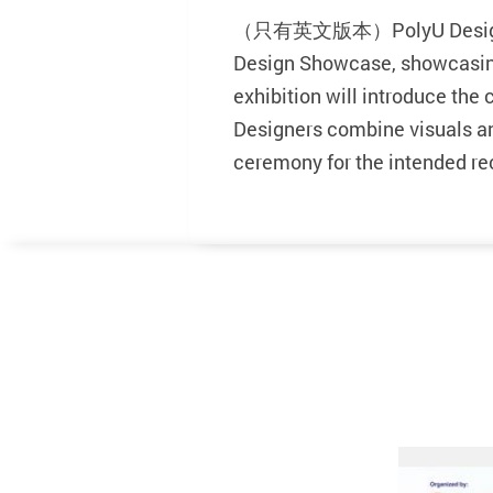
（只有英文版本）PolyU Design's Mat
Design Showcase, showcasing
exhibition will introduce the
Designers combine visuals and
ceremony for the intended re