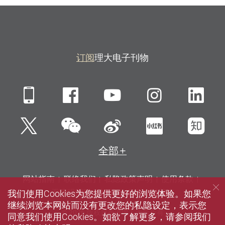
订阅
理大电子刊物
Mobile
Facebook
YouTube
Instagra
Li
微信
Twitter
新浪微博
小红书
知
全部
网站指南
联络我们
私隐政策声明
使用条款
我们使用Cookies为您提供更好的浏览体验。如果您
无障碍网页
招聘
媒体
图书馆
继续浏览本网站而没有更改您的私隐设定，表示您
© 2026 版权属香港理工大学所有
同意我们使用Cookies。如欲了解更多，请参阅我们