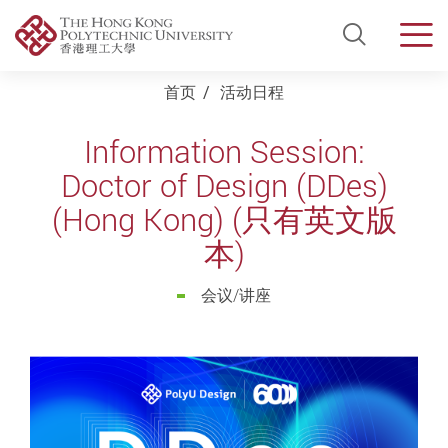
Open Si
Men
Start main content
首页
活动日程
Information Session:
Doctor of Design (DDes)
(Hong Kong) (只有英文版
本)
会议/讲座