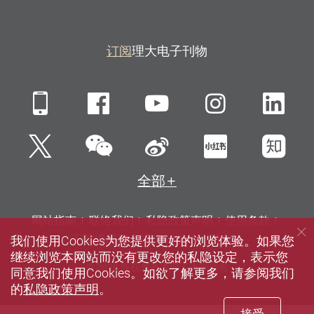
订阅
理大电子刊物
Mobile
Facebook
YouTube
Instagra
Li
微信
Twitter
新浪微博
小红书
知
全部
网站指南
联络我们
私隐政策声明
使用条款
我们使用Cookies为您提供更好的浏览体验。如果您
无障碍网页
招聘
媒体
图书馆
继续浏览本网站而没有更改您的私隐设定，表示您
© 2026 版权属香港理工大学所有
同意我们使用Cookies。如欲了解更多，请参阅我们
的
私隐政策声明
。
接受