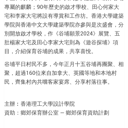
專屬的麒麟；90年歷史的啟才學校、田心何家大
宅和李家大宅將設有導賞和工作坊。香港大學建築
學院與香港中文大學建築學院亦參與是次盛會，分
別開放啟才學校，作《谷埔願景2024》展覽、五
肚楊家大宅及田心李家大宅則為《遊谷探埔》項
目，介紹保育谷埔的成果，共享喜悅。
谷埔平日村民不多，今年正月十五谷埔再團聚、相
聚，超過160位來自加拿大、英國等地和本地村
民，齊集村內共嚐客家宴席、分享村落往事。
主辦︰香港理工大學設計學院
資助：鄉郊保育辦公室 — 鄉郊保育資助計劃