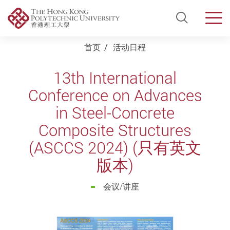
Open Si
Men
Start main content
首页
活动日程
13th International
Conference on Advances
in Steel-Concrete
Composite Structures
(ASCCS 2024) (只有英文
版本)
会议/讲座