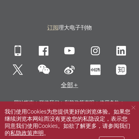
订阅
理大电子刊物
Mobile
Facebook
YouTube
Instagra
Li
微信
Twitter
新浪微博
小红书
知
全部
网站指南
联络我们
私隐政策声明
使用条款
我们使用Cookies为您提供更好的浏览体验。如果您
无障碍网页
招聘
媒体
图书馆
继续浏览本网站而没有更改您的私隐设定，表示您
© 2026 版权属香港理工大学所有
同意我们使用Cookies。如欲了解更多，请参阅我们
的
私隐政策声明
。