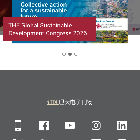
THE Global Sustainable
Development Congress 2026
2
订阅
理大电子刊物
Mobile
Facebook
YouTube
Instagra
Li