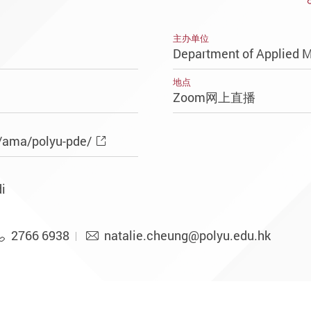
主办单位
Department of Applied 
地点
Zoom网上直播
/ama/polyu-pde/
i
2766 6938
natalie.cheung@polyu.edu.hk