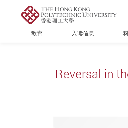
教育
入读信息
Start main content
Reversal in t