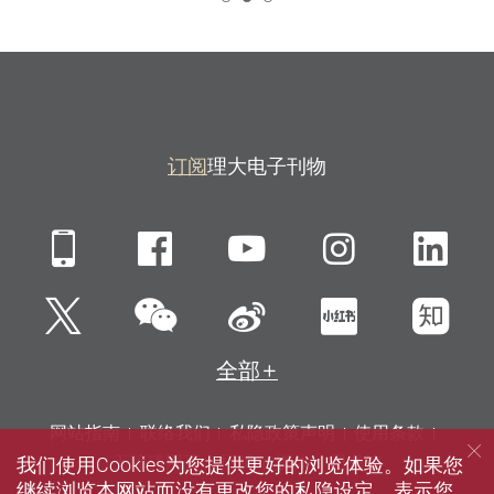
订阅
理大电子刊物
Mobile
Facebook
YouTube
Instagra
Li
微信
Twitter
新浪微博
小红书
知
全部
网站指南
联络我们
私隐政策声明
使用条款
我们使用Cookies为您提供更好的浏览体验。如果您
无障碍网页
招聘
媒体
图书馆
继续浏览本网站而没有更改您的私隐设定，表示您