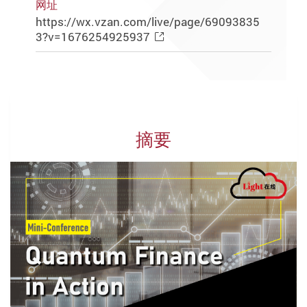
网址
https://wx.vzan.com/live/page/69093835
3?v=1676254925937
摘要