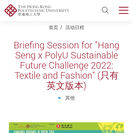
Open Si
Men
Start main content
首页
活动日程
Briefing Session for "Hang
Seng x PolyU Sustainable
Future Challenge 2022:
Textile and Fashion" (只有
英文版本)
其他