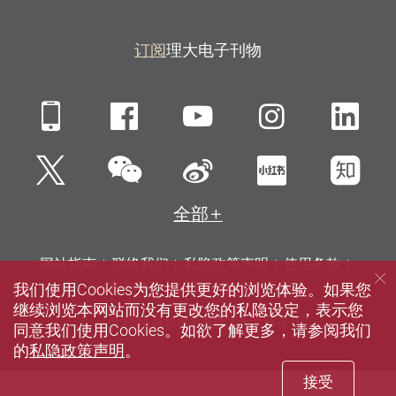
订阅
理大电子刊物
Mobile
Facebook
YouTube
Instagra
Li
微信
Twitter
新浪微博
小红书
知
全部
网站指南
联络我们
私隐政策声明
使用条款
我们使用Cookies为您提供更好的浏览体验。如果您
无障碍网页
招聘
媒体
图书馆
继续浏览本网站而没有更改您的私隐设定，表示您
© 2026 版权属香港理工大学所有
同意我们使用Cookies。如欲了解更多，请参阅我们
的
私隐政策声明
。
接受