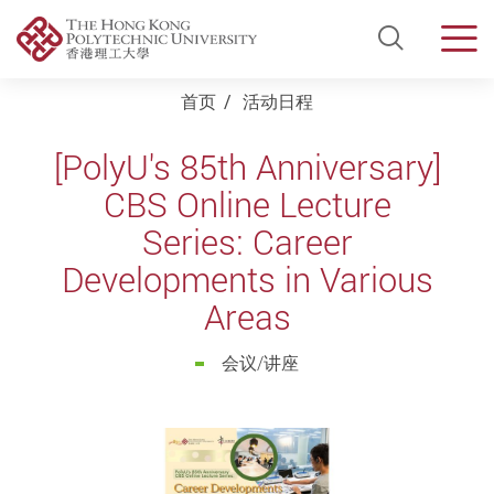
Open Si
Men
Start main content
首页
活动日程
[PolyU's 85th Anniversary]
CBS Online Lecture
Series: Career
Developments in Various
Areas
会议/讲座