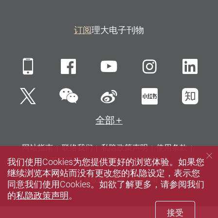
订阅
理大电子刊物
Mobile
Facebook
YouTube
Instagra
Li
微信
Twitter
新浪微博
小红书
知
全部
网站指南
联络我们
私隐政策声明
使用条款
我们使用Cookies为您提供更好的浏览体验。如果您
无障碍网页
招聘
媒体
图书馆
继续浏览本网站而没有更改您的私隐设定，表示您
© 2026 版权属香港理工大学所有
同意我们使用Cookies。如欲了解更多，请参阅我们
的
私隐政策声明
。
接受