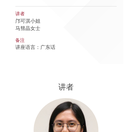
讲者
邝可淇小姐
马彗晶女士
备注
讲座语言：广东话
讲者