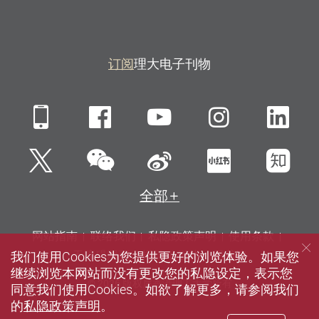
订阅
理大电子刊物
Mobile
Facebook
YouTube
Instagra
Li
微信
Twitter
新浪微博
小红书
知
全部
网站指南
联络我们
私隐政策声明
使用条款
我们使用Cookies为您提供更好的浏览体验。如果您
无障碍网页
招聘
媒体
图书馆
继续浏览本网站而没有更改您的私隐设定，表示您
© 2026 版权属香港理工大学所有
同意我们使用Cookies。如欲了解更多，请参阅我们
的
私隐政策声明
。