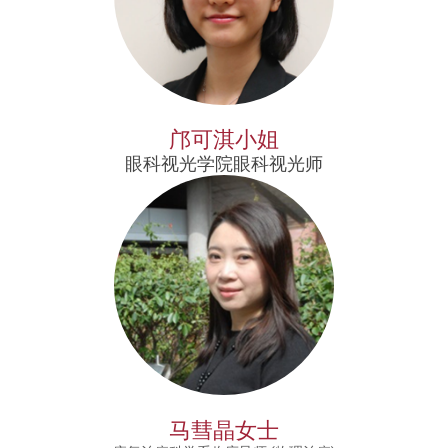
邝可淇小姐
眼科视光学院眼科视光师
马彗晶女士