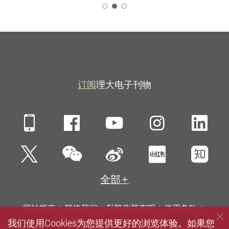
2
订阅
理大电子刊物
Mobile
Facebook
YouTube
Instagra
Li
微信
Twitter
新浪微博
小红书
知
全部
网站指南
联络我们
私隐政策声明
使用条款
我们使用Cookies为您提供更好的浏览体验。如果您
无障碍网页
招聘
媒体
图书馆