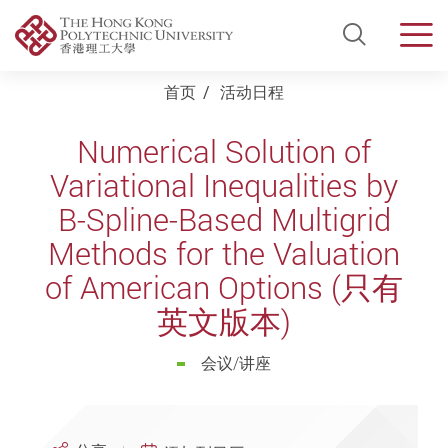
Open Si
Men
Start main content
首页
活动日程
Numerical Solution of
Variational Inequalities by
B-Spline-Based Multigrid
Methods for the Valuation
of American Options (只有
英文版本)
会议/讲座