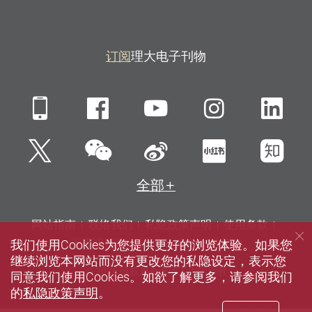
订阅
理大电子刊物
Mobile
Facebook
YouTube
Instagra
Li
微信
Twitter
新浪微博
小红书
知
全部
网站指南
联络我们
私隐政策声明
使用条款
我们使用Cookies为您提供更好的浏览体验。如果您
无障碍网页
招聘
媒体
图书馆
继续浏览本网站而没有更改您的私隐设定，表示您
© 2026 版权属香港理工大学所有
同意我们使用Cookies。如欲了解更多，请参阅我们
的
私隐政策声明
。