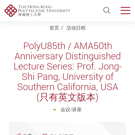
Open Si
Men
Start main content
首页
活动日程
PolyU85th / AMA50th
Anniversary Distinguished
Lecture Series: Prof. Jong-
Shi Pang, University of
Southern California, USA
(只有英文版本)
会议/讲座