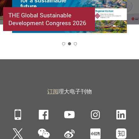
THE Global Sustainable
Development Congress 2026
2
订阅
理大电子刊物
Mobile
Facebook
YouTube
Instagra
Li
微信
Twitter
新浪微博
小红书
知