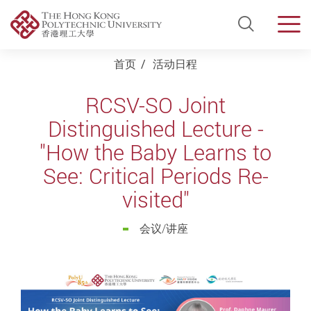
Open Si
Men
Start main content
首页
活动日程
RCSV-SO Joint
Distinguished Lecture -
"How the Baby Learns to
See: Critical Periods Re-
visited"
会议/讲座