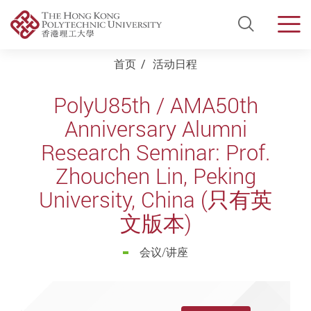
Open Si
Men
Start main content
首页
活动日程
PolyU85th / AMA50th
Anniversary Alumni
Research Seminar: Prof.
Zhouchen Lin, Peking
University, China (只有英
文版本)
会议/讲座