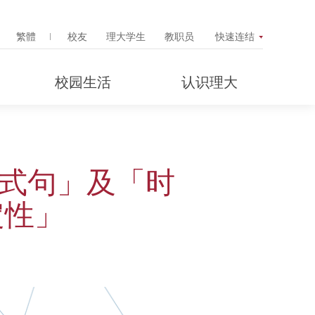
Search Popup
繁體
校友
理大学生
教职员
快速连结
校园生活
认识理大
定式句」及「时
定性」