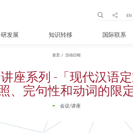
Open Site 
EN
分享
科研发展
知识转移
国际联系
首页
活动日程
讲座系列 -「现代汉语
照、完句性和动词的限
会议/讲座