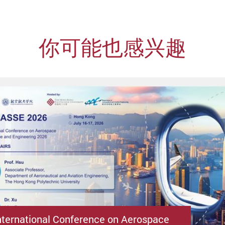
你可能也感兴趣
nternational Conference on Aerospace