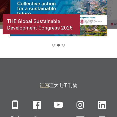
THE Global Sustainable
Development Congress 2026
2
订阅
理大电子刊物
Mobile
Facebook
YouTube
Instagra
Li