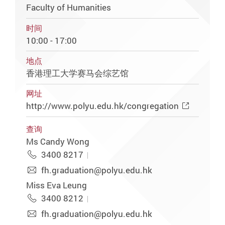
Faculty of Humanities
时间
10:00 - 17:00
地点
香港理工大学赛马会综艺馆
网址
http://www.polyu.edu.hk/congregation
查询
Ms Candy Wong
3400 8217
fh.graduation@polyu.edu.hk
Miss Eva Leung
3400 8212
fh.graduation@polyu.edu.hk