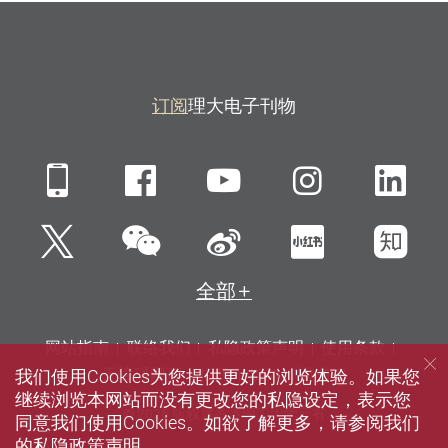
订阅
理大电子刊物
Mobile
Facebook
YouTube
Instagra
Li
微信
Twitter
新浪微博
小红书
知
全部
网站指南
联络我们
私隐政策声明
使用条款
我们使用Cookies为您提供更好的浏览体验。如果您
无障碍网页
招聘
媒体
图书馆
继续浏览本网站而没有更改您的私隐设定，表示您
© 2026 版权属香港理工大学所有
同意我们使用Cookies。如欲了解更多，请参阅我们
的
私隐政策声明
。