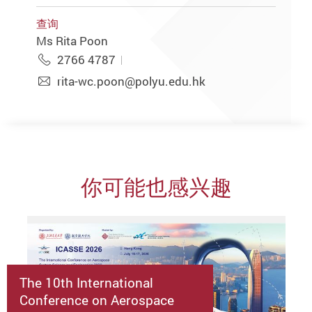
查询
Ms Rita Poon
2766 4787
rita-wc.poon@polyu.edu.hk
你可能也感兴趣
The 10th International
Conference on Aerospace