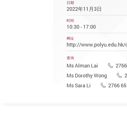
日期
2022年11月3日
时间
10:30 - 17:00
网址
http://www.polyu.edu.hk/
查询
Ms Alman Lai
2766
Ms Dorothy Wong
Ms Sara Li
2766 65