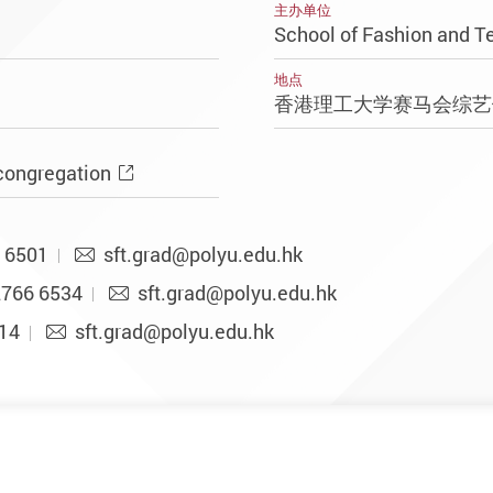
主办单位
School of Fashion and Te
地点
香港理工大学赛马会综
congregation
 6501
sft.grad@polyu.edu.hk
2766 6534
sft.grad@polyu.edu.hk
14
sft.grad@polyu.edu.hk