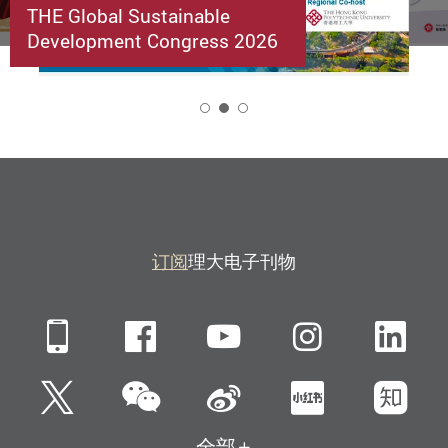
THE Global Sustainable
Development Congress 2026
2
订阅
理大电子刊物
Mobile
Facebook
YouTube
Instagra
Li
微信
Twitter
新浪微博
小红书
知
全部