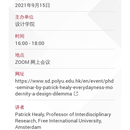
2021年9月15日
主办单位
设计学院
时间
16:00 - 18:00
地点
ZOOM 网上会议
网址
https://www.sd.polyu.edu.hk/en/event/phd
-seminar-by-patrick-healy-everydayness-mo
dernity-a-design-dilemma
讲者
Patrick Healy, Professor of Interdisciplinary
Research, Free International University,
Amsterdam