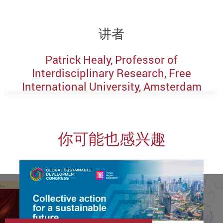
讲者
Patrick Healy, Professor of
Interdisciplinary Research, Free
International University, Amsterdam
你可能也感兴趣