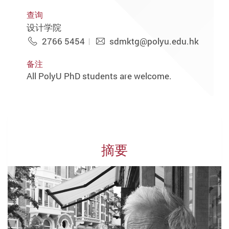
查询
设计学院
2766 5454
sdmktg@polyu.edu.hk
备注
All PolyU PhD students are welcome.
摘要