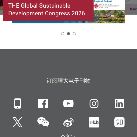
THE Global Sustainable
Development Congress 2026
2
订阅
理大电子刊物
Mobile
Facebook
YouTube
Instagra
Li
微信
Twitter
新浪微博
小红书
知