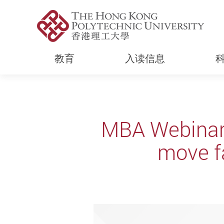
教育
入读信息
Start main content
MBA Webinar 
move f