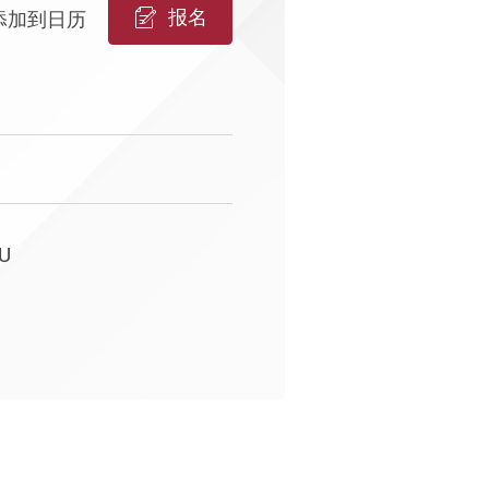
报名
添加到日历
yU