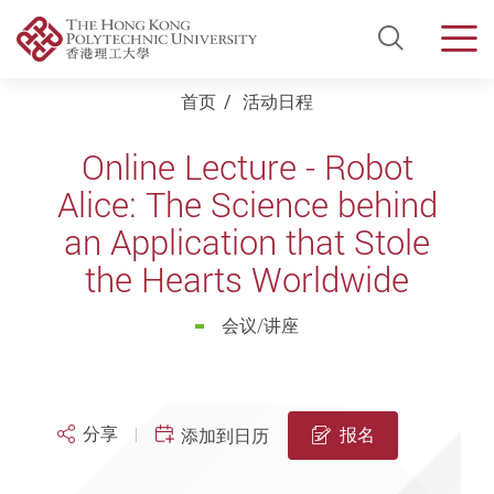
Open Si
Men
Start main content
首页
活动日程
Online Lecture - Robot
Alice: The Science behind
an Application that Stole
the Hearts Worldwide
会议/讲座
分享
报名
添加到日历