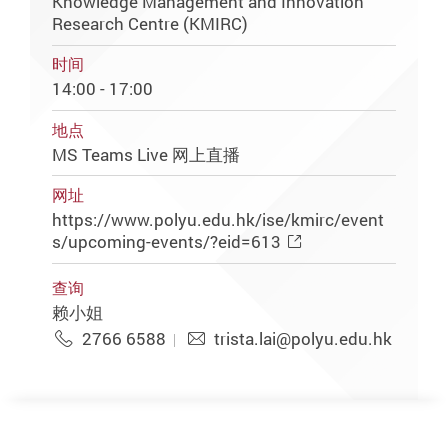
Knowledge Management and Innovation
Research Centre (KMIRC)
时间
14:00 - 17:00
地点
MS Teams Live 网上直播
网址
https://www.polyu.edu.hk/ise/kmirc/event
s/upcoming-events/?eid=613
查询
赖小姐
2766 6588
trista.lai@polyu.edu.hk