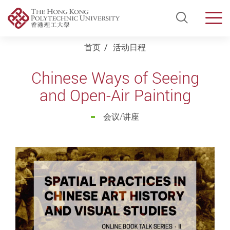
Open Si
Men
Start main content
首页
活动日程
Chinese Ways of Seeing
and Open-Air Painting
会议/讲座