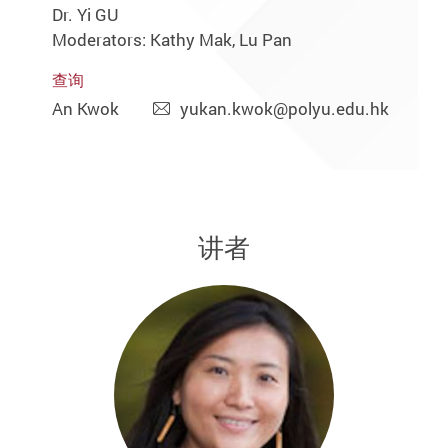
Dr. Yi GU
Moderators: Kathy Mak, Lu Pan
查询
An Kwok
yukan.kwok@polyu.edu.hk
讲者