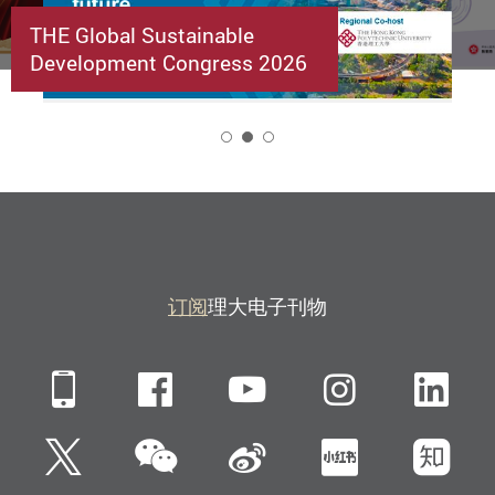
THE Global Sustainable
Development Congress 2026
2
订阅
理大电子刊物
Mobile
Facebook
YouTube
Instagra
Li
微信
Twitter
新浪微博
小红书
知