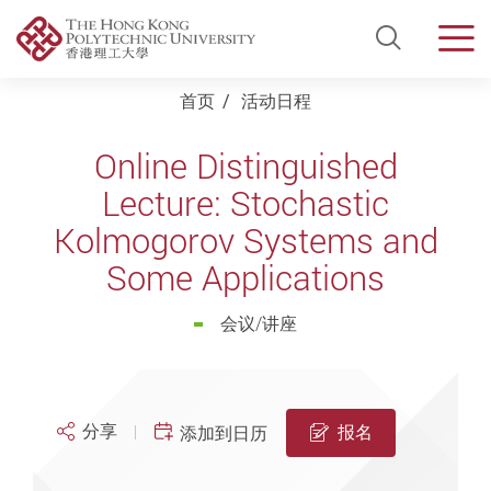
Open Si
Men
Start main content
首页
活动日程
Online Distinguished
Lecture: Stochastic
Kolmogorov Systems and
Some Applications
会议/讲座
分享
报名
添加到日历