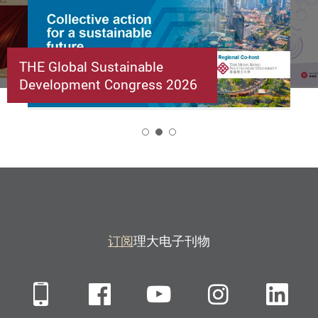
THE Global Sustainable
Development Congress 2026
2
订阅
理大电子刊物
Mobile
Facebook
YouTube
Instagra
Li